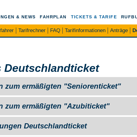
NGEN & NEWS
FAHRPLAN
TICKETS & TARIFE
RUFB
fahrer
Tarifrechner
FAQ
Tarifinformationen
Anträge
D
 Deutschlandticket
n zum ermäßigten "Seniorenticket"
n zum ermäßigten "Azubiticket"
ungen Deutschlandticket