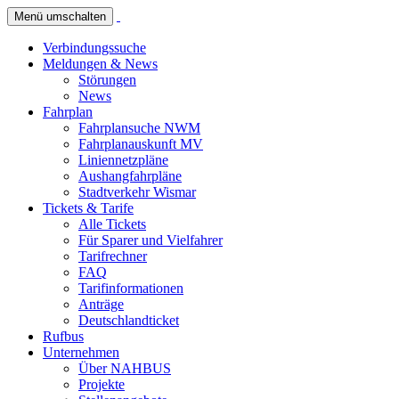
Menü umschalten
Verbindungssuche
Meldungen & News
Störungen
News
Fahrplan
Fahrplansuche NWM
Fahrplanauskunft MV
Liniennetzpläne
Aushangfahrpläne
Stadtverkehr Wismar
Tickets & Tarife
Alle Tickets
Für Sparer und Vielfahrer
Tarifrechner
FAQ
Tarifinformationen
Anträge
Deutschlandticket
Rufbus
Unternehmen
Über NAHBUS
Projekte