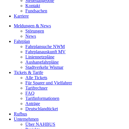
Stellenangebote
Kontakt
Fundsachen
Karriere
Meldungen & News
Störungen
News
Fahrplan
Fahrplansuche NWM
Fahrplanauskunft MV
Liniennetzpläne
Aushangfahrpläne
Stadtverkehr Wismar
Tickets & Tarife
Alle Tickets
Für Sparer und Vielfahrer
Tarifrechner
FAQ
Tarifinformationen
Anträge
Deutschlandticket
Rufbus
Unternehmen
Über NAHBUS