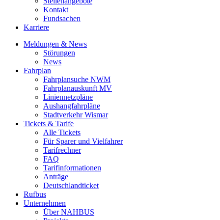
Stellenangebote
Kontakt
Fundsachen
Karriere
Meldungen & News
Störungen
News
Fahrplan
Fahrplansuche NWM
Fahrplanauskunft MV
Liniennetzpläne
Aushangfahrpläne
Stadtverkehr Wismar
Tickets & Tarife
Alle Tickets
Für Sparer und Vielfahrer
Tarifrechner
FAQ
Tarifinformationen
Anträge
Deutschlandticket
Rufbus
Unternehmen
Über NAHBUS