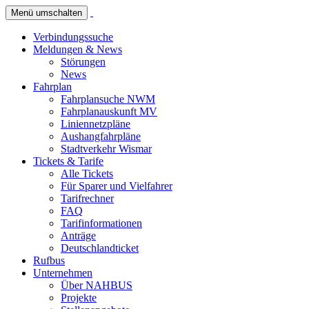
Menü umschalten
Verbindungssuche
Meldungen & News
Störungen
News
Fahrplan
Fahrplansuche NWM
Fahrplanauskunft MV
Liniennetzpläne
Aushangfahrpläne
Stadtverkehr Wismar
Tickets & Tarife
Alle Tickets
Für Sparer und Vielfahrer
Tarifrechner
FAQ
Tarifinformationen
Anträge
Deutschlandticket
Rufbus
Unternehmen
Über NAHBUS
Projekte